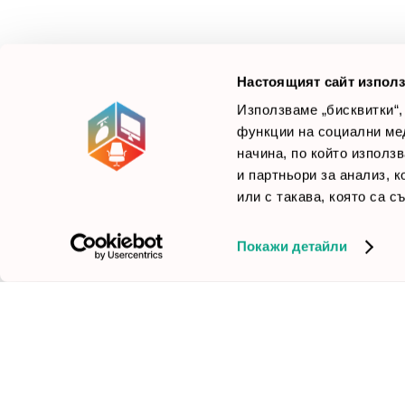
Ние не просто продаваме стоката си, а целим да
×
Б
Зареди офиса с един клик
научим вашите нужди, за да предложим най-
F
доброто решение.
Настоящият сайт използ
Използваме „бисквитки“,
функции на социални ме
начина, по който използ
© 2026 Smartoffice.bg | Всички права запазени
inventory_2
и партньори за анализ, 
или с такава, която са с
Покажи детайли