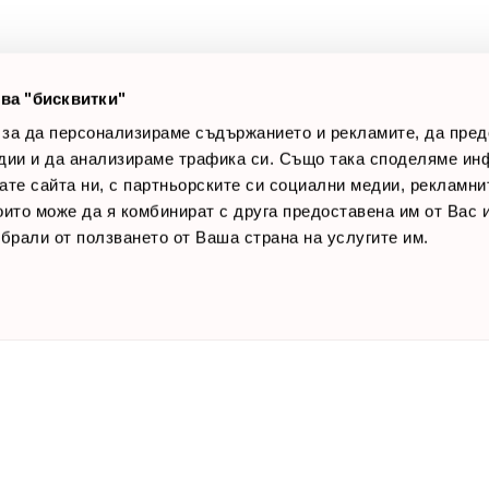
лог постове
Начини за плащане
AQ
Общи условия
Лични данни
ва "бисквитки"
Контакти
 за да персонализираме съдържанието и рекламите, да пре
дии и да анализираме трафика си. Също така споделяме ин
вате сайта ни, с партньорските си социални медии, рекламни
които може да я комбинират с друга предоставена им от Вас
ъбрали от ползването от Ваша страна на услугите им.