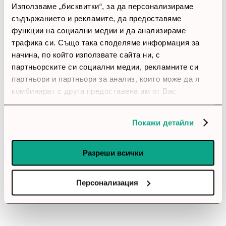
Използваме „бисквитки“, за да персонализираме
3 звезди
(0)
съдържанието и рекламите, да предоставяме
2 звезди
(0)
1 звезди
(0)
функции на социални медии и да анализираме
трафика си. Също така споделяме информация за
начина, по който използвате сайта ни, с
thumb_up
партньорските си социални медии, рекламните си
100%
партньори и партньори за анализ, които може да я
комбинират с друга предоставена им от Вас
Позитивни ревюта
информация или с такава, която са събрали от
ползването от Ваша страна на услугите им.
Покажи детайли
Закупил си продукта или си го
използвал?
Разреши всички
Влез в профила си
Персонализация
Все още няма ревюта за този продукт.