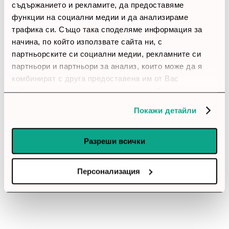
1 звезди
(0)
съдържанието и рекламите, да предоставяме
функции на социални медии и да анализираме
трафика си. Също така споделяме информация за
thumb_up
начина, по който използвате сайта ни, с
100%
партньорските си социални медии, рекламните си
партньори и партньори за анализ, които може да я
Позитивни ревюта
комбинират с друга предоставена им от Вас
информация или с такава, която са събрали от
Закупил си продукта или си го
ползването от Ваша страна на услугите им.
Покажи детайли
използвал?
Влез в профила си
Разреши всички
Все още няма ревюта за този продукт.
Персонализация
Вентилатор Lian Li UNI FAN SL-INF Wireless ARGB PWM
- Reverse Blade, 120 mm Черен