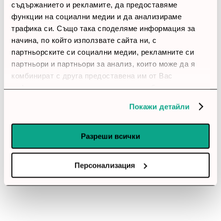
1 звезди
(0)
съдържанието и рекламите, да предоставяме
функции на социални медии и да анализираме
трафика си. Също така споделяме информация за
thumb_up
начина, по който използвате сайта ни, с
100%
партньорските си социални медии, рекламните си
партньори и партньори за анализ, които може да я
Позитивни ревюта
комбинират с друга предоставена им от Вас
информация или с такава, която са събрали от
Закупил си продукта или си го
ползването от Ваша страна на услугите им.
Покажи детайли
използвал?
Влез в профила си
Разреши всички
Все още няма ревюта за този продукт.
Персонализация
Вентилатор Lian Li UNI FAN SL-INF Wireless ARGB PWM
- Reverse Blade, 120 mm Бял