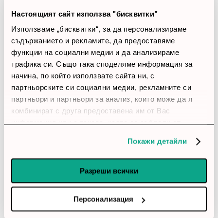
Позитивни ревюта
Настоящият сайт използва "бисквитки"
Закупил си продукта или си го
Използваме „бисквитки“, за да персонализираме
съдържанието и рекламите, да предоставяме
използвал?
функции на социални медии и да анализираме
Влез в профила си
трафика си. Също така споделяме информация за
начина, по който използвате сайта ни, с
партньорските си социални медии, рекламните си
account_circle
Елена
17 Април 2026
партньори и партньори за анализ, които може да я
комбинират с друга предоставена им от Вас
star
star
star
star
star
информация или с такава, която са събрали от
ползването от Ваша страна на услугите им.
Много добър избор
Покажи детайли
Опората за гърба е по-добра от по-бюджетни модели.
Разреши всички
account_circle
Анелия
7 Януари 2026
Персонализация
star
star
star
star
star_border