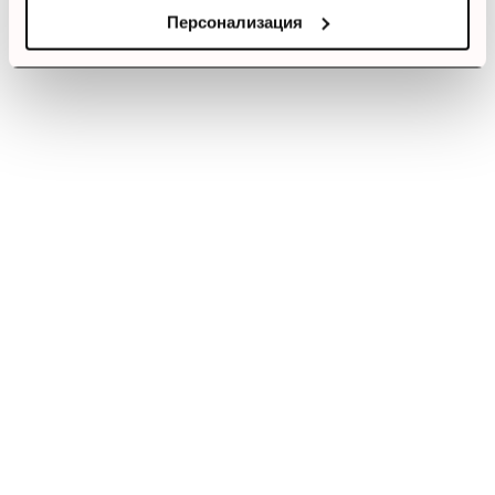
Персонализация
Смарт Офис България
е компания, която цели да достави
до вас крайни продуктови решения. Ние не просто
продаваме стоката си, а целим да научим вашите нужди, за да
предложим най-доброто решение.
За клиенти
Моят профил
Услуги
Лоялни клиенти
Блог постове
FAQ
Полезни връзки
За нас
Доставки
Връщане на стока