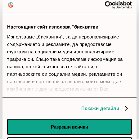
Безплатна доставка*
до 24ч (за налични продукти)
Настоящият сайт използва "бисквитки"
Използваме „бисквитки“, за да персонализираме
съдържанието и рекламите, да предоставяме
функции на социални медии и да анализираме
Програма лоялни клиенти
трафика си. Също така споделяме информация за
начина, по който използвате сайта ни, с
партньорските си социални медии, рекламните си
партньори и партньори за анализ, които може да я
Абонаментни планове
комбинират с друга предоставена им от Вас
информация или с такава, която са събрали от
ползването от Ваша страна на услугите им.
Покажи детайли
Разреши всички