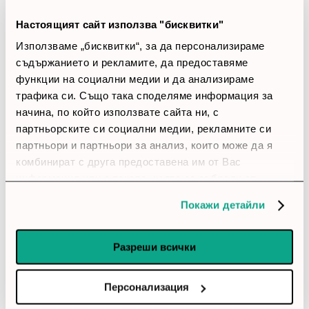
18 ревюта
Настоящият сайт използва "бисквитки"
Използваме „бисквитки“, за да персонализираме
5 звезди
(16)
съдържанието и рекламите, да предоставяме
4 звезди
(2)
функции на социални медии и да анализираме
3 звезди
(0)
трафика си. Също така споделяме информация за
2 звезди
(0)
начина, по който използвате сайта ни, с
1 звезди
(0)
партньорските си социални медии, рекламните си
партньори и партньори за анализ, които може да я
thumb_up
комбинират с друга предоставена им от Вас
100%
информация или с такава, която са събрали от
ползването от Ваша страна на услугите им.
Покажи детайли
Позитивни ревюта
Закупил си продукта или си го
Разреши всички
използвал?
Персонализация
Влез в профила си