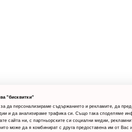
Безплатна доставка*
Програма лоялни
до 24ч (за налични продукти)
а клиенти
Полезни връзки
оят профил
За нас
луги
Доставки
оялни клиенти
Връщане на стока
лог постове
Начини за плащане
AQ
Общи условия
Лични данни
ва "бисквитки"
Контакти
 за да персонализираме съдържанието и рекламите, да пре
дии и да анализираме трафика си. Също така споделяме ин
вате сайта ни, с партньорските си социални медии, рекламни
които може да я комбинират с друга предоставена им от Вас