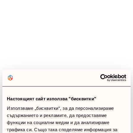
Ревюта
(0 ревюта)
0.0
star_border
star_border
star_border
star_border
star_border
0 ревюта
5 звезди
(0)
4 звезди
(0)
3 звезди
(0)
2 звезди
(0)
1 звезди
(0)
Настоящият сайт използва "бисквитки"
Използваме „бисквитки“, за да персонализираме
thumb_up
съдържанието и рекламите, да предоставяме
0%
функции на социални медии и да анализираме
трафика си. Също така споделяме информация за
Позитивни ревюта