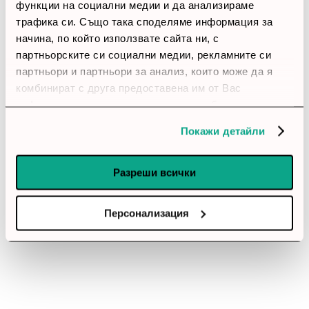
функции на социални медии и да анализираме
thumb_up
трафика си. Също така споделяме информация за
начина, по който използвате сайта ни, с
100%
партньорските си социални медии, рекламните си
партньори и партньори за анализ, които може да я
Позитивни ревюта
комбинират с друга предоставена им от Вас
информация или с такава, която са събрали от
Закупил си продукта или си го
ползването от Ваша страна на услугите им.
Покажи детайли
използвал?
Влез в профила си
Разреши всички
Все още няма ревюта за този продукт.
Персонализация
Вентилатор NZXT F140 RGB Duo, Черен
Обадете ни се и ние ще приемем поръчката ви по
телефона