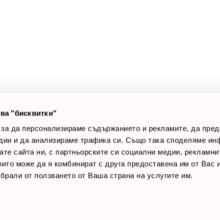
а клиенти
Полезни връзки
оят профил
За нас
луги
Доставки
оялни клиенти
Връщане на стока
лог постове
Начини за плащане
AQ
Общи условия
Лични данни
ва "бисквитки"
Контакти
 за да персонализираме съдържанието и рекламите, да пре
дии и да анализираме трафика си. Също така споделяме ин
вате сайта ни, с партньорските си социални медии, рекламни
които може да я комбинират с друга предоставена им от Вас
ъбрали от ползването от Ваша страна на услугите им.