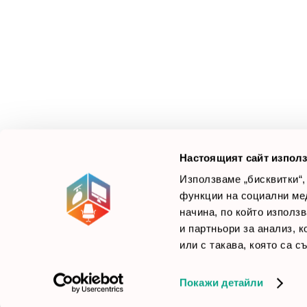
З
М
Ус
Смарт Офис България
е компания, която цели
Л
да достави до вас крайни продуктови решения.
Ние не просто продаваме стоката си, а целим да
×
Б
Зареди офиса с един клик
научим вашите нужди, за да предложим най-
F
доброто решение.
Настоящият сайт използ
Използваме „бисквитки“,
функции на социални ме
начина, по който използ
© 2026 Smartoffice.bg | Всички права запазени
inventory_2
и партньори за анализ, 
или с такава, която са с
Покажи детайли