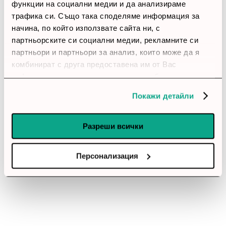
функции на социални медии и да анализираме
thumb_up
трафика си. Също така споделяме информация за
начина, по който използвате сайта ни, с
100%
партньорските си социални медии, рекламните си
партньори и партньори за анализ, които може да я
Позитивни ревюта
комбинират с друга предоставена им от Вас
информация или с такава, която са събрали от
Закупил си продукта или си го
ползването от Ваша страна на услугите им.
Покажи детайли
използвал?
Влез в профила си
Разреши всички
Все още няма ревюта за този продукт.
Персонализация
Вентилатор Noctua NF-A12x25 FLX, 120 mm
Обадете ни се и ние ще приемем поръчката ви по
телефона