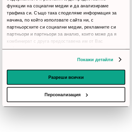
функции на социални медии и да анализираме
thumb_up
трафика си. Също така споделяме информация за
100%
начина, по който използвате сайта ни, с
партньорските си социални медии, рекламните си
Позитивни ревюта
партньори и партньори за анализ, които може да я
комбинират с друга предоставена им от Вас
информация или с такава, която са събрали от
Закупил си продукта или си го
ползването от Ваша страна на услугите им.
използвал?
Покажи детайли
Влез в профила си
Разреши всички
Все още няма ревюта за този продукт.
Персонализация
Вентилатор Noctua 140mm NF-A14 PWM
Chromax.black.swap
Обадете ни се и ние ще приемем поръчката ви по