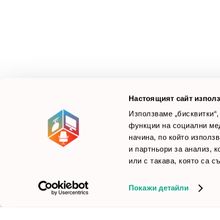
З
М
Ус
Смарт Офис България
е компания, която цели
Л
да достави до вас крайни продуктови решения.
Ние не просто продаваме стоката си, а целим да
×
Б
Зареди офиса с един клик
научим вашите нужди, за да предложим най-
F
доброто решение.
Настоящият сайт използ
Използваме „бисквитки“,
функции на социални ме
начина, по който използ
© 2026 Smartoffice.bg | Всички права запазени
inventory_2
и партньори за анализ, 
или с такава, която са с
Покажи детайли