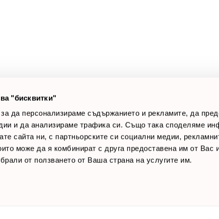
а клиенти
Полезни връзки
оят профил
За нас
луги
Доставки
оялни клиенти
Връщане на стока
лог постове
Начини за плащане
AQ
Общи условия
Лични данни
ва "бисквитки"
Контакти
 за да персонализираме съдържанието и рекламите, да пре
дии и да анализираме трафика си. Също така споделяме ин
вате сайта ни, с партньорските си социални медии, рекламни
които може да я комбинират с друга предоставена им от Вас
ъбрали от ползването от Ваша страна на услугите им.