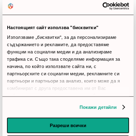
Закупил си продукта или си го
използвал?
Настоящият сайт използва "бисквитки"
Влез в профила си
Използваме „бисквитки“, за да персонализираме
съдържанието и рекламите, да предоставяме
Все още няма ревюта за този продукт.
функции на социални медии и да анализираме
трафика си. Също така споделяме информация за
начина, по който използвате сайта ни, с
партньорските си социални медии, рекламните си
Вентилатор Lian Li UNI SL140 V2, ARGB, Бял
партньори и партньори за анализ, които може да я
Обадете ни се и ние ще приемем поръчката ви по
комбинират с друга предоставена им от Вас
телефона
информация или с такава, която са събрали от
ползването от Ваша страна на услугите им.
Покажи детайли
call
call
0899166322
024237667
Разреши всички