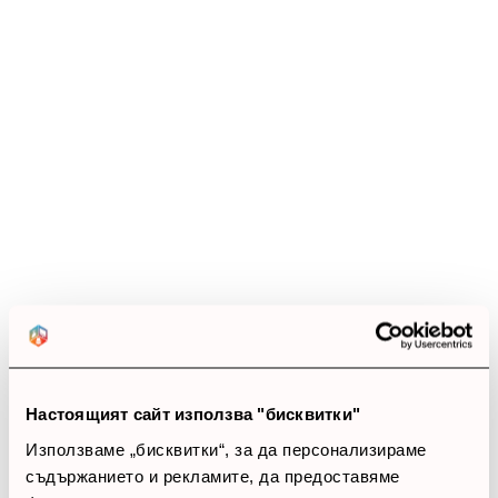
схеми.
Ревюта
(14 ревюта)
5.0
star
star
star
star
star
14 ревюта
5 звезди
(14)
4 звезди
(0)
3 звезди
(0)
Настоящият сайт използва "бисквитки"
2 звезди
(0)
1 звезди
(0)
Използваме „бисквитки“, за да персонализираме
съдържанието и рекламите, да предоставяме