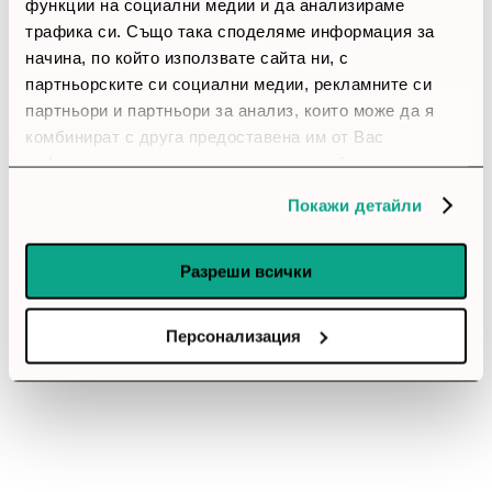
thumb_up
функции на социални медии и да анализираме
трафика си. Също така споделяме информация за
100%
начина, по който използвате сайта ни, с
партньорските си социални медии, рекламните си
Позитивни ревюта
партньори и партньори за анализ, които може да я
комбинират с друга предоставена им от Вас
Закупил си продукта или си го
информация или с такава, която са събрали от
използвал?
ползването от Ваша страна на услугите им.
Покажи детайли
Влез в профила си
Разреши всички
Все още няма ревюта за този продукт.
Персонализация
Вентилатор Lian-Li UNI SL-INF Reverse Blade, 120 мм,
ARGB PWM, Черен
Обадете ни се и ние ще приемем поръчката ви по
телефона