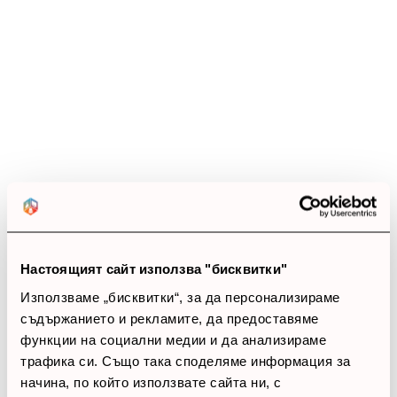
4.9
star
star
star
star
star_half
20 ревюта
5 звезди
(18)
4 звезди
(2)
3 звезди
(0)
2 звезди
(0)
1 звезди
(0)
Настоящият сайт използва "бисквитки"
thumb_up
Използваме „бисквитки“, за да персонализираме
100%
съдържанието и рекламите, да предоставяме
функции на социални медии и да анализираме
Позитивни ревюта
трафика си. Също така споделяме информация за
начина, по който използвате сайта ни, с