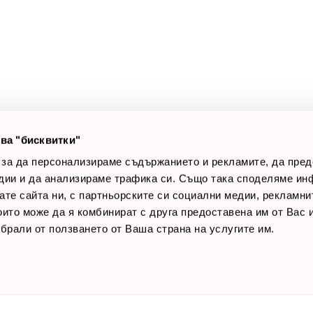
а клиенти
Полезни връзки
оят профил
За нас
луги
Доставки
оялни клиенти
Връщане на стока
лог постове
Начини за плащане
AQ
Общи условия
Лични данни
ва "бисквитки"
Контакти
 за да персонализираме съдържанието и рекламите, да пре
дии и да анализираме трафика си. Също така споделяме ин
вате сайта ни, с партньорските си социални медии, рекламни
които може да я комбинират с друга предоставена им от Вас
ъбрали от ползването от Ваша страна на услугите им.