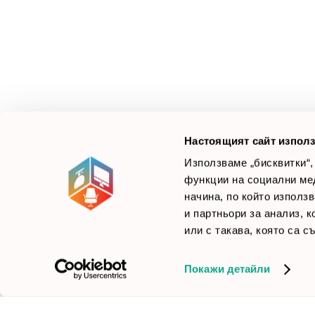
З
М
Ус
Смарт Офис България
е компания, която цели
Л
да достави до вас крайни продуктови решения.
Ние не просто продаваме стоката си, а целим да
×
Б
Зареди офиса с един клик
научим вашите нужди, за да предложим най-
F
доброто решение.
Настоящият сайт използ
Използваме „бисквитки“,
функции на социални ме
начина, по който използ
© 2026 Smartoffice.bg | Всички права запазени
inventory_2
и партньори за анализ, 
или с такава, която са с
Покажи детайли