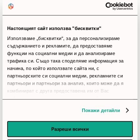
Закупил си продукта или си го
използвал?
Настоящият сайт използва "бисквитки"
Влез в профила си
Използваме „бисквитки“, за да персонализираме
съдържанието и рекламите, да предоставяме
Все още няма ревюта за този продукт.
функции на социални медии и да анализираме
трафика си. Също така споделяме информация за
начина, по който използвате сайта ни, с
партньорските си социални медии, рекламните си
Вентилатор Cooler Master MasterFan MF140 Halo2
партньори и партньори за анализ, които може да я
Обадете ни се и ние ще приемем поръчката ви по
комбинират с друга предоставена им от Вас
телефона
информация или с такава, която са събрали от
ползването от Ваша страна на услугите им.
Покажи детайли
call
call
0899166322
024237667
Разреши всички