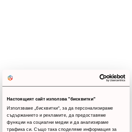
Ревюта
(17 ревюта)
4.3
star
star
star
star
star_border
17 ревюта
5 звезди
(5)
4 звезди
(12)
3 звезди
(0)
2 звезди
(0)
Настоящият сайт използва "бисквитки"
1 звезди
(0)
Използваме „бисквитки“, за да персонализираме
съдържанието и рекламите, да предоставяме
thumb_up
функции на социални медии и да анализираме
100%
трафика си. Също така споделяме информация за