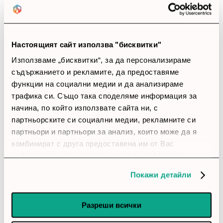
Закупил си продукта или си го
използвал?
Настоящият сайт използва "бисквитки"
Влез в профила си
Използваме „бисквитки“, за да персонализираме
съдържанието и рекламите, да предоставяме
Все още няма ревюта за този продукт.
функции на социални медии и да анализираме
трафика си. Също така споделяме информация за
начина, по който използвате сайта ни, с
партньорските си социални медии, рекламните си
Вентилатор ARCTIC BioniX F140 Grey 140mm
партньори и партньори за анализ, които може да я
Обадете ни се и ние ще приемем поръчката ви по
комбинират с друга предоставена им от Вас
телефона
информация или с такава, която са събрали от
ползването от Ваша страна на услугите им.
Покажи детайли
call
call
0899166322
024237667
Разреши всички