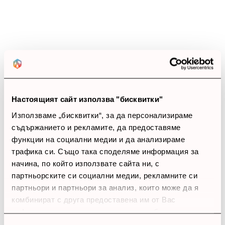
4 звезди
(0)
3 звезди
(0)
2 звезди
(0)
1 звезди
(0)
thumb_up
0%
Настоящият сайт използва "бисквитки"
Позитивни ревюта
Използваме „бисквитки“, за да персонализираме
съдържанието и рекламите, да предоставяме
Закупил си продукта или си го
функции на социални медии и да анализираме
използвал?
трафика си. Също така споделяме информация за
Влез в профила си
начина, по който използвате сайта ни, с
партньорските си социални медии, рекламните си
Все още няма ревюта за този продукт.
партньори и партньори за анализ, които може да я
комбинират с друга предоставена им от Вас
информация или с такава, която са събрали от
ползването от Ваша страна на услугите им.