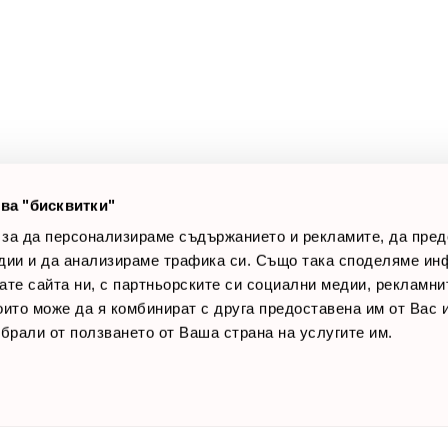
а клиенти
Полезни връзки
оят профил
За нас
луги
Доставки
оялни клиенти
Връщане на стока
лог постове
Начини за плащане
AQ
Общи условия
Лични данни
ва "бисквитки"
Контакти
 за да персонализираме съдържанието и рекламите, да пре
дии и да анализираме трафика си. Също така споделяме ин
вате сайта ни, с партньорските си социални медии, рекламни
които може да я комбинират с друга предоставена им от Вас
ъбрали от ползването от Ваша страна на услугите им.