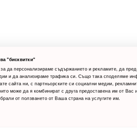
оят профил
За нас
луги
Доставки
оялни клиенти
Връщане на стока
лог постове
Начини за плащане
AQ
Общи условия
Лични данни
ва "бисквитки"
Контакти
 за да персонализираме съдържанието и рекламите, да пре
дии и да анализираме трафика си. Също така споделяме ин
вате сайта ни, с партньорските си социални медии, рекламни
които може да я комбинират с друга предоставена им от Вас
ъбрали от ползването от Ваша страна на услугите им.