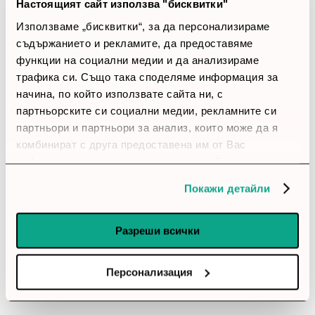
Настоящият сайт използва "бисквитки"
5 звезди
(13)
Използваме „бисквитки“, за да персонализираме
4 звезди
(5)
съдържанието и рекламите, да предоставяме
3 звезди
(0)
функции на социални медии и да анализираме
2 звезди
(0)
1 звезди
(0)
трафика си. Също така споделяме информация за
начина, по който използвате сайта ни, с
партньорските си социални медии, рекламните си
thumb_up
партньори и партньори за анализ, които може да я
100%
комбинират с друга предоставена им от Вас
информация или с такава, която са събрали от
Позитивни ревюта
ползването от Ваша страна на услугите им.
Покажи детайли
Закупил си продукта или си го
използвал?
Разреши всички
Влез в профила си
Персонализация
Все още няма ревюта за този продукт.