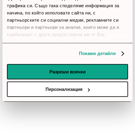
thumb_up
трафика си. Също така споделяме информация за
100%
начина, по който използвате сайта ни, с
партньорските си социални медии, рекламните си
Позитивни ревюта
партньори и партньори за анализ, които може да я
комбинират с друга предоставена им от Вас
информация или с такава, която са събрали от
Закупил си продукта или си го
ползването от Ваша страна на услугите им.
използвал?
Покажи детайли
Влез в профила си
Разреши всички
Все още няма ревюта за този продукт.
Персонализация
Суич D-Link GO-SW-8E/E, 8 портов 10/100
Обадете ни се и ние ще приемем поръчката ви по
телефона