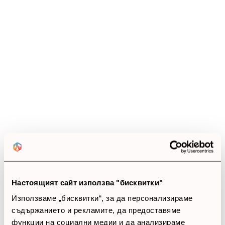
инфраструктура.
Ревюта
(12 ревюта)
4.0
star
star
star
star
star_border
12 ревюта
5 звезди
(0)
4 звезди
(12)
3 звезди
(0)
Настоящият сайт използва "бисквитки"
2 звезди
(0)
Използваме „бисквитки“, за да персонализираме
1 звезди
(0)
съдържанието и рекламите, да предоставяме
функции на социални медии и да анализираме