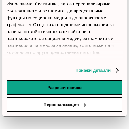
Използваме „бисквитки“, за да персонализираме
3 звезди
(0)
съдържанието и рекламите, да предоставяме
2 звезди
(0)
1 звезди
(0)
функции на социални медии и да анализираме
трафика си. Също така споделяме информация за
начина, по който използвате сайта ни, с
thumb_up
партньорските си социални медии, рекламните си
100%
партньори и партньори за анализ, които може да я
комбинират с друга предоставена им от Вас
Позитивни ревюта
информация или с такава, която са събрали от
ползването от Ваша страна на услугите им.
Покажи детайли
Закупил си продукта или си го
използвал?
Разреши всички
Влез в профила си
Персонализация
Все още няма ревюта за този продукт.