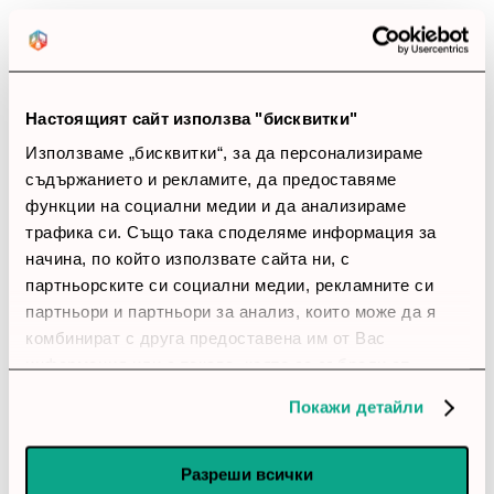
Позитивни ревюта
Закупил си продукта или си го
Настоящият сайт използва "бисквитки"
използвал?
Използваме „бисквитки“, за да персонализираме
Влез в профила си
съдържанието и рекламите, да предоставяме
функции на социални медии и да анализираме
Все още няма ревюта за този продукт.
трафика си. Също така споделяме информация за
начина, по който използвате сайта ни, с
партньорските си социални медии, рекламните си
партньори и партньори за анализ, които може да я
Стойка за микрофон ENDORFY Studio Boom Arm
комбинират с друга предоставена им от Вас
Обадете ни се и ние ще приемем поръчката ви по
информация или с такава, която са събрали от
телефона
ползването от Ваша страна на услугите им.
Покажи детайли
call
call
0899166322
024237667
Разреши всички