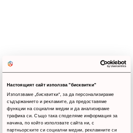
4.2
star
star
star
star
star_border
15 ревюта
5 звезди
(3)
4 звезди
(12)
3 звезди
(0)
2 звезди
(0)
1 звезди
(0)
Настоящият сайт използва "бисквитки"
thumb_up
Използваме „бисквитки“, за да персонализираме
съдържанието и рекламите, да предоставяме
100%
функции на социални медии и да анализираме
трафика си. Също така споделяме информация за
Позитивни ревюта
начина, по който използвате сайта ни, с
партньорските си социални медии, рекламните си