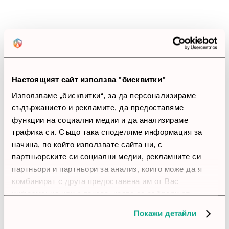
100%
Позитивни ревюта
Закупил си продукта или си го
използвал?
Настоящият сайт използва "бисквитки"
Използваме „бисквитки“, за да персонализираме
Влез в профила си
съдържанието и рекламите, да предоставяме
функции на социални медии и да анализираме
Все още няма ревюта за този продукт.
трафика си. Също така споделяме информация за
начина, по който използвате сайта ни, с
партньорските си социални медии, рекламните си
партньори и партньори за анализ, които може да я
Софтуер - Dell Software, ROK Microsoft WS
Datacenter 2022 add license 2 core Kit
комбинират с друга предоставена им от Вас
информация или с такава, която са събрали от
Обадете ни се и ние ще приемем поръчката ви по
ползването от Ваша страна на услугите им.
телефона
Покажи детайли