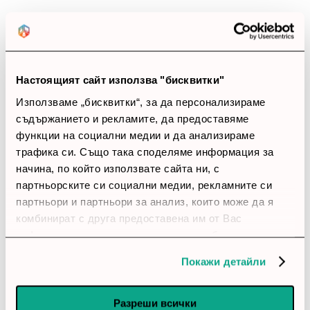
Позитивни ревюта
Закупил си продукта или си го
използвал?
Настоящият сайт използва "бисквитки"
Влез в профила си
Използваме „бисквитки“, за да персонализираме
съдържанието и рекламите, да предоставяме
Все още няма ревюта за този продукт.
функции на социални медии и да анализираме
трафика си. Също така споделяме информация за
начина, по който използвате сайта ни, с
партньорските си социални медии, рекламните си
Софтуер - Dell MS Windows Server 2019 10CALs User
партньори и партньори за анализ, които може да я
Обадете ни се и ние ще приемем поръчката ви по
комбинират с друга предоставена им от Вас
телефона
информация или с такава, която са събрали от
ползването от Ваша страна на услугите им.
Покажи детайли
call
call
0899166322
024237667
Разреши всички