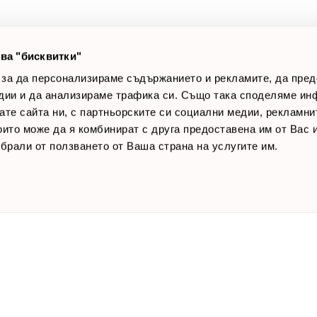
лог постове
Начини за плащане
AQ
Общи условия
Лични данни
ва "бисквитки"
Контакти
 за да персонализираме съдържанието и рекламите, да пре
дии и да анализираме трафика си. Също така споделяме ин
вате сайта ни, с партньорските си социални медии, рекламни
които може да я комбинират с друга предоставена им от Вас
ъбрали от ползването от Ваша страна на услугите им.