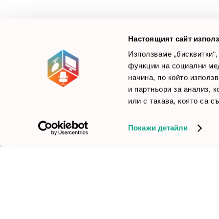
Б
Зареди офиса с един клик
научим вашите нужди, за да предложим най-
F
доброто решение.
Настоящият сайт използ
Използваме „бисквитки“,
функции на социални ме
начина, по който използ
© 2026 Smartoffice.bg | Всички права запазени
inventory_2
и партньори за анализ, 
или с такава, която са с
Покажи детайли