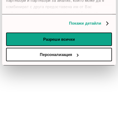
използвал?
партньори и партньори за анализ, които може да я
комбинират с друга предоставена им от Вас
Влез в профила си
информация или с такава, която са събрали от
ползването от Ваша страна на услугите им.
Все още няма ревюта за този продукт.
Покажи детайли
Разреши всички
Слушалки - Sony LinkBuds Open WFL910B, black
Персонализация
Обадете ни се и ние ще приемем поръчката ви по
телефона
call
call
0899166322
024237667
Препоръчан продукт
Слушалки - Dell Wireless Headset
WL3024