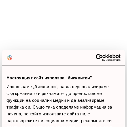
0.0
star_border
star_border
star_border
star_border
star_border
0 ревюта
5 звезди
(0)
4 звезди
(0)
3 звезди
(0)
2 звезди
(0)
1 звезди
(0)
Настоящият сайт използва "бисквитки"
thumb_up
Използваме „бисквитки“, за да персонализираме
0%
съдържанието и рекламите, да предоставяме
функции на социални медии и да анализираме
Позитивни ревюта
трафика си. Също така споделяме информация за
начина, по който използвате сайта ни, с
Закупил си продукта или си го
партньорските си социални медии, рекламните си