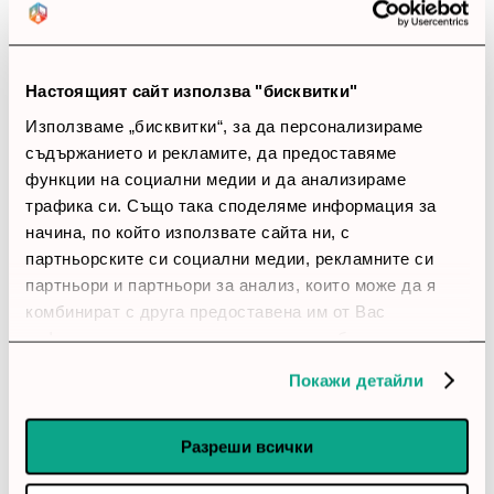
Ревюта
(14 ревюта)
4.3
Настоящият сайт използва "бисквитки"
Използваме „бисквитки“, за да персонализираме
star
star
star
star
star_border
съдържанието и рекламите, да предоставяме
14 ревюта
функции на социални медии и да анализираме
трафика си. Също така споделяме информация за
5 звезди
(4)
начина, по който използвате сайта ни, с
4 звезди
(10)
партньорските си социални медии, рекламните си
3 звезди
(0)
партньори и партньори за анализ, които може да я
2 звезди
(0)
комбинират с друга предоставена им от Вас
1 звезди
(0)
информация или с такава, която са събрали от
ползването от Ваша страна на услугите им.
Покажи детайли
thumb_up
100%
Разреши всички
Позитивни ревюта