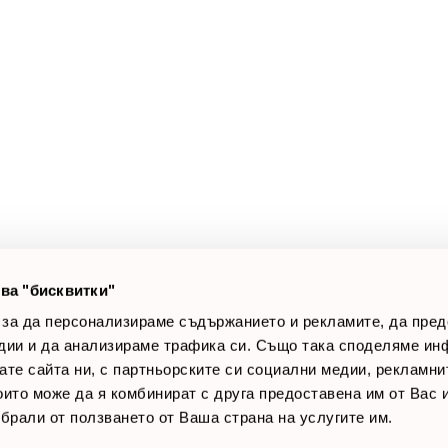
а клиенти
Полезни връзки
оят профил
За нас
луги
Доставки
оялни клиенти
Връщане на стока
лог постове
Начини за плащане
AQ
Общи условия
Лични данни
ва "бисквитки"
Контакти
 за да персонализираме съдържанието и рекламите, да пре
дии и да анализираме трафика си. Също така споделяме ин
вате сайта ни, с партньорските си социални медии, рекламни
които може да я комбинират с друга предоставена им от Вас
ъбрали от ползването от Ваша страна на услугите им.