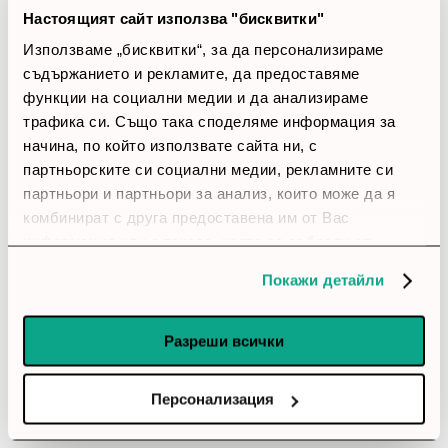
Настоящият сайт използва "бисквитки"
19 ревюта
Използваме „бисквитки“, за да персонализираме
съдържанието и рекламите, да предоставяме
5 звезди
(10)
функции на социални медии и да анализираме
4 звезди
(9)
3 звезди
(0)
трафика си. Също така споделяме информация за
2 звезди
(0)
начина, по който използвате сайта ни, с
1 звезди
(0)
партньорските си социални медии, рекламните си
партньори и партньори за анализ, които може да я
комбинират с друга предоставена им от Вас
thumb_up
информация или с такава, която са събрали от
100%
ползването от Ваша страна на услугите им.
Покажи детайли
Позитивни ревюта
Разреши всички
Закупил си продукта или си го
използвал?
Персонализация
Влез в профила си