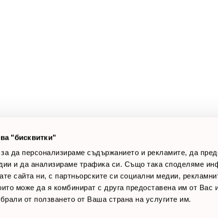
а клиенти
Полезни връзки
оят профил
За нас
луги
Доставки
оялни клиенти
Връщане на стока
лог постове
Начини за плащане
AQ
Общи условия
Лични данни
ва "бисквитки"
Контакти
 за да персонализираме съдържанието и рекламите, да пре
дии и да анализираме трафика си. Също така споделяме ин
вате сайта ни, с партньорските си социални медии, рекламни
които може да я комбинират с друга предоставена им от Вас
ъбрали от ползването от Ваша страна на услугите им.