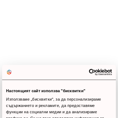
Ревюта
(10 ревюта)
4.5
star
star
star
star
star_half
10 ревюта
5 звезди
(5)
4 звезди
(5)
3 звезди
(0)
Настоящият сайт използва "бисквитки"
2 звезди
(0)
1 звезди
(0)
Използваме „бисквитки“, за да персонализираме
съдържанието и рекламите, да предоставяме
функции на социални медии и да анализираме
thumb_up
трафика си. Също така споделяме информация за