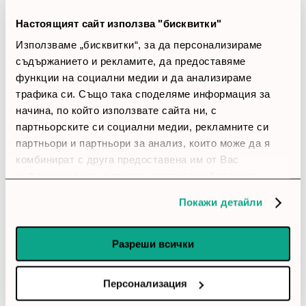
star
star
star
star
star
Практичен модел
Настоящият сайт използва "бисквитки"
Изолацията е достатъчна, когато наоколо е по-шумно.
Използваме „бисквитки“, за да персонализираме
съдържанието и рекламите, да предоставяме
функции на социални медии и да анализираме
account_circle
Дани
6 Март 2026
трафика си. Също така споделяме информация за
начина, по който използвате сайта ни, с
star
star
star
star
star_border
партньорските си социални медии, рекламните си
Добър баланс
партньори и партньори за анализ, които може да я
комбинират с друга предоставена им от Вас
Връзката е стабилна и не ми е прекъсвала без
причина. Личи си, че е направен с мисъл за реална
информация или с такава, която са събрали от
работа.
ползването от Ваша страна на услугите им.
Покажи детайли
account_circle
Ралица
25 Февруари 2026
Разреши всички
star
star
star
star
star_border
Персонализация
Чист звук