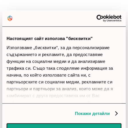
Стоят удобно и не дразнят при по-продължително
носене. Изолацията е достатъчна, когато наоколо е по-
шумно.
account_circle
Стефан
4 Април 2026
Настоящият сайт използва "бисквитки"
star
star
star
star
star_border
Използваме „бисквитки“, за да персонализираме
съдържанието и рекламите, да предоставяме
Практичен модел
функции на социални медии и да анализираме
Връзката е стабилна и не ми е прекъсвала без
трафика си. Също така споделяме информация за
причина. Не ми се наложи да му угаждам, за да работи
начина, по който използвате сайта ни, с
както трябва.
партньорските си социални медии, рекламните си
партньори и партньори за анализ, които може да я
account_circle
Миро
6 Март 2026
комбинират с друга предоставена им от Вас
информация или с такава, която са събрали от
star
star
star
star
star_border
ползването от Ваша страна на услугите им.
Покажи детайли
Коректен избор
Изолацията е достатъчна, когато наоколо е по-шумно.