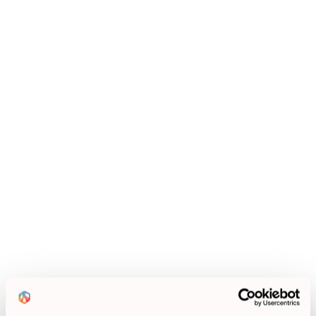
разговори с кристално ясен звук и отлично
качество на достъпна цена. Logitech H570e ви
осигуряват оптимален комфорт в продължение
на часове, благодарение на меките възглавници
за уши, които са покрити с естествена кожа и на
удобната лента за глава. Слушалките са
направени от леки и издръжливи материали,
имат изчистен дизайн и ви гарантират
максимална продуктивност, независимо от
натоварения ви ден на работа.
Ревюта
(18 ревюта)
5.0