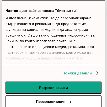
star
star
star
star
star
Настоящият сайт използва "бисквитки"
18 ревюта
Използваме „бисквитки“, за да персонализираме
съдържанието и рекламите, да предоставяме
5 звезди
(18)
функции на социални медии и да анализираме
4 звезди
(0)
трафика си. Също така споделяме информация за
3 звезди
(0)
начина, по който използвате сайта ни, с
2 звезди
(0)
1 звезди
(0)
партньорските си социални медии, рекламните си
партньори и партньори за анализ, които може да я
комбинират с друга предоставена им от Вас
thumb_up
информация или с такава, която са събрали от
100%
ползването от Ваша страна на услугите им.
Покажи детайли
Позитивни ревюта
Разреши всички
Закупил си продукта или си го
използвал?
Персонализация