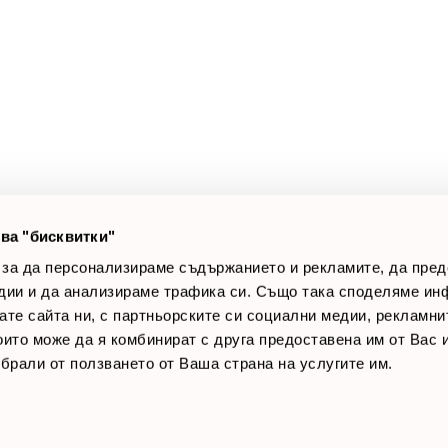
а клиенти
Полезни връзки
оят профил
За нас
луги
Доставки
оялни клиенти
Връщане на стока
лог постове
Начини за плащане
AQ
Общи условия
Лични данни
ва "бисквитки"
Контакти
 за да персонализираме съдържанието и рекламите, да пре
дии и да анализираме трафика си. Също така споделяме ин
вате сайта ни, с партньорските си социални медии, рекламни
които може да я комбинират с друга предоставена им от Вас
ъбрали от ползването от Ваша страна на услугите им.