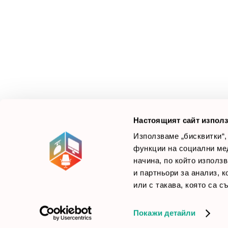
З
М
Ус
Смарт Офис България
е компания, която цели
Л
да достави до вас крайни продуктови решения.
Ние не просто продаваме стоката си, а целим да
×
Б
Зареди офиса с един клик
научим вашите нужди, за да предложим най-
F
доброто решение.
Настоящият сайт използ
Използваме „бисквитки“,
функции на социални ме
начина, по който използ
© 2026 Smartoffice.bg | Всички права запазени
inventory_2
и партньори за анализ, 
или с такава, която са с
Покажи детайли