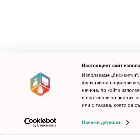
З
М
Ус
Смарт Офис България
е компания, която цели
Л
да достави до вас крайни продуктови решения.
Ние не просто продаваме стоката си, а целим да
×
Б
Зареди офиса с един клик
научим вашите нужди, за да предложим най-
F
доброто решение.
Настоящият сайт използ
Използваме „бисквитки“,
функции на социални ме
начина, по който използ
© 2026 Smartoffice.bg | Всички права запазени
inventory_2
и партньори за анализ, 
или с такава, която са с
Покажи детайли