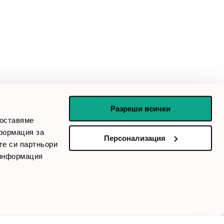
За контакти
ул. „Първа българска армия“ 45, 1225 кв.
location_on
Орландовци, София
call
0899166322
/
024237667
mail_outline
office@smartoffice.bg
schedule
Понеделник - Петък / 8:30 ч. - 17:30 ч.
Разреши всички
доставяме
формация за
Персонализация
те си партньори
Последвайте ни:
 информация