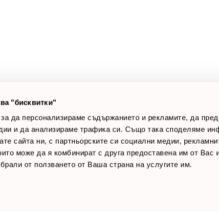
а клиенти
Полезни връзки
оят профил
За нас
луги
Доставки
оялни клиенти
Връщане на стока
лог постове
Начини за плащане
AQ
Общи условия
Лични данни
ва "бисквитки"
Контакти
 за да персонализираме съдържанието и рекламите, да пре
дии и да анализираме трафика си. Също така споделяме ин
вате сайта ни, с партньорските си социални медии, рекламни
които може да я комбинират с друга предоставена им от Вас
ъбрали от ползването от Ваша страна на услугите им.