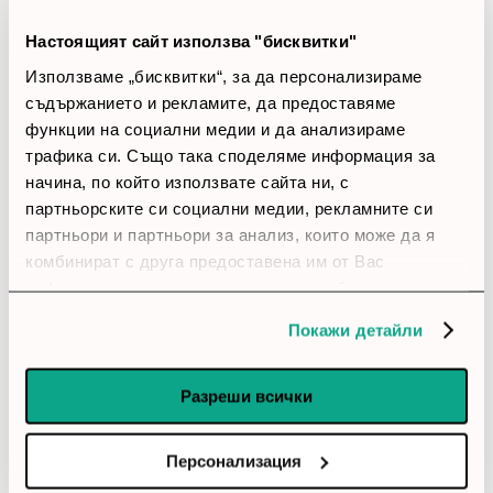
Изолацията е достатъчна, когато наоколо е по-шумно.
За ценовия си клас изглежда разумно решение.
Настоящият сайт използва "бисквитки"
Използваме „бисквитки“, за да персонализираме
account_circle
съдържанието и рекламите, да предоставяме
Елена
12 Април 2026
функции на социални медии и да анализираме
трафика си. Също така споделяме информация за
star
star
star
star
star
начина, по който използвате сайта ни, с
Практичен модел
партньорските си социални медии, рекламните си
Връзката е стабилна и не ми е прекъсвала без
партньори и партньори за анализ, които може да я
причина. Безжичната работа носи удобство и не те
комбинират с друга предоставена им от Вас
връзва към едно място. След няколко дни ползване
информация или с такава, която са събрали от
впечатлението ми остана добро.
ползването от Ваша страна на услугите им.
Покажи детайли
account_circle
plamen73
30 Март 2026
Разреши всички
star
star
star
star
star_border
Добър баланс
Персонализация
Микрофонът се държи добре при разговори и срещи.