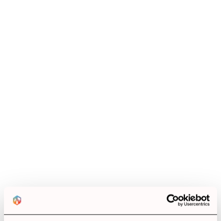
направите е да ги включите и да ги приближите
до iPhone-а си. След това се свързват
едновременно с вашите Apple часовник, iPad
таблет и Mac компютър. Ако сте потребители на
Android, единственото което се изисква от вас е
да свържете слушалките към смартфона си
посредством Bluetooth връзка. Освен това
слушалките имат удобни бутони върху дясната
слушалка, които ви позволяват да контролирате
музиката си с лекота и удобство.
Ревюта
(0 ревюта)
0.0