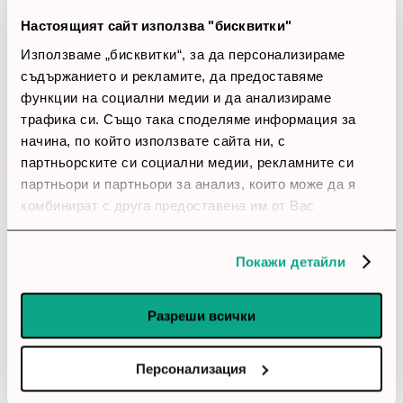
star_border
star_border
star_border
star_border
star_border
Настоящият сайт използва "бисквитки"
0 ревюта
Използваме „бисквитки“, за да персонализираме
съдържанието и рекламите, да предоставяме
5 звезди
(0)
функции на социални медии и да анализираме
4 звезди
(0)
трафика си. Също така споделяме информация за
3 звезди
(0)
начина, по който използвате сайта ни, с
2 звезди
(0)
партньорските си социални медии, рекламните си
1 звезди
(0)
партньори и партньори за анализ, които може да я
комбинират с друга предоставена им от Вас
thumb_up
информация или с такава, която са събрали от
0%
ползването от Ваша страна на услугите им.
Покажи детайли
Позитивни ревюта
Разреши всички
Закупил си продукта или си го
използвал?
Персонализация
Влез в профила си