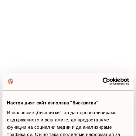
Ревюта
(0 ревюта)
0.0
star_border
star_border
star_border
star_border
star_border
0 ревюта
5 звезди
(0)
4 звезди
(0)
3 звезди
(0)
2 звезди
(0)
1 звезди
(0)
Настоящият сайт използва "бисквитки"
Използваме „бисквитки“, за да персонализираме
thumb_up
съдържанието и рекламите, да предоставяме
функции на социални медии и да анализираме
0%
трафика си. Също така споделяме информация за