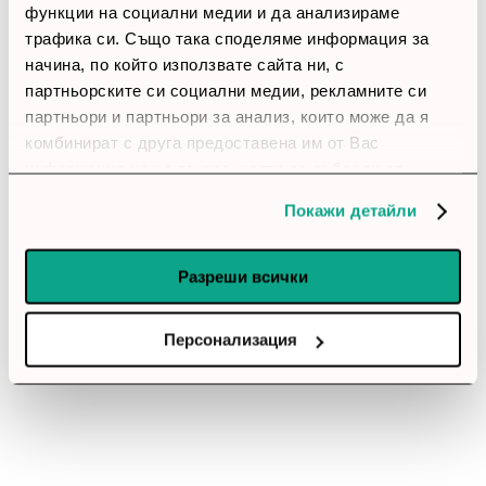
функции на социални медии и да анализираме
thumb_up
трафика си. Също така споделяме информация за
начина, по който използвате сайта ни, с
100%
партньорските си социални медии, рекламните си
партньори и партньори за анализ, които може да я
Позитивни ревюта
комбинират с друга предоставена им от Вас
информация или с такава, която са събрали от
Закупил си продукта или си го
ползването от Ваша страна на услугите им.
използвал?
Покажи детайли
Влез в профила си
Разреши всички
Все още няма ревюта за този продукт.
Персонализация
Sencor Микровълнова печка SMW 5217SL, 800 W, 17 L,
сива
Обадете ни се и ние ще приемем поръчката ви по