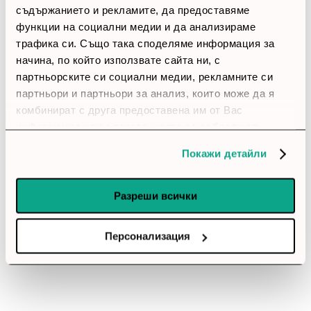
съдържанието и рекламите, да предоставяме
account_circle
Невена
4 Април 2026
функции на социални медии и да анализираме
трафика си. Също така споделяме информация за
star
star
star
star
star
начина, по който използвате сайта ни, с
партньорските си социални медии, рекламните си
Комфортен модел
партньори и партньори за анализ, които може да я
Седи се приятно и не омеква прекалено.
комбинират с друга предоставена им от Вас
информация или с такава, която са събрали от
account_circle
ползването от Ваша страна на услугите им.
maria88
27 Януари 2026
Покажи детайли
star
star
star
star
star
Разреши всички
Струва си
Подходящ е за приемна, офис зона или вкъщи. Стои
добре в помещение, без да изглежда тежък.
Персонализация
RFG Диван двойка Lara, син