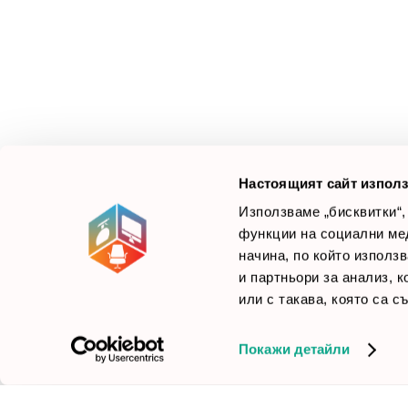
З
М
Ус
Смарт Офис България
е компания, която цели
Л
да достави до вас крайни продуктови решения.
Ние не просто продаваме стоката си, а целим да
×
Б
Зареди офиса с един клик
научим вашите нужди, за да предложим най-
F
доброто решение.
Настоящият сайт използ
Използваме „бисквитки“,
функции на социални ме
начина, по който използ
© 2026 Smartoffice.bg | Всички права запазени
inventory_2
и партньори за анализ, 
или с такава, която са с
Покажи детайли