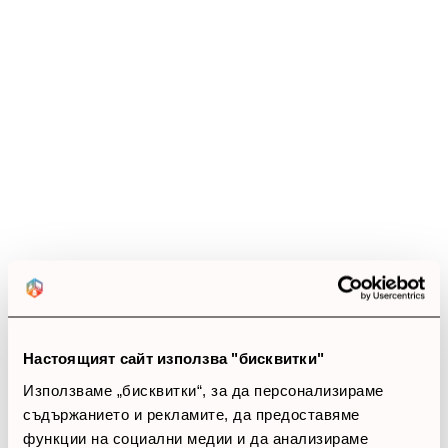
Ревюта
(13 ревюта)
5.0
star
star
star
star
star
13 ревюта
5 звезди
(13)
4 звезди
(0)
3 звезди
(0)
2 звезди
(0)
1 звезди
(0)
Настоящият сайт използва "бисквитки"
Използваме „бисквитки“, за да персонализираме
thumb_up
съдържанието и рекламите, да предоставяме
100%
функции на социални медии и да анализираме