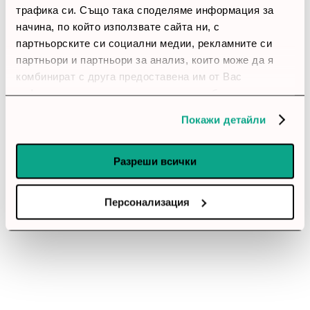
трафика си. Също така споделяме информация за
Позитивни ревюта
начина, по който използвате сайта ни, с
партньорските си социални медии, рекламните си
Закупил си продукта или си го
партньори и партньори за анализ, които може да я
комбинират с друга предоставена им от Вас
използвал?
информация или с такава, която са събрали от
Влез в профила си
ползването от Ваша страна на услугите им.
Покажи детайли
Все още няма ревюта за този продукт.
Разреши всички
Програмен продукт - Microsoft Windows HOME 11 64-
Персонализация
bit Eng USB RS
Обадете ни се и ние ще приемем поръчката ви по
телефона
call
call
0899166322
024237667